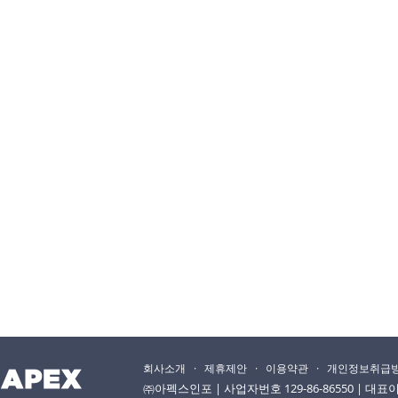
회사소개
·
제휴제안
·
이용약관
·
개인정보취급
㈜아펙스인포 | 사업자번호 129-86-86550 | 대