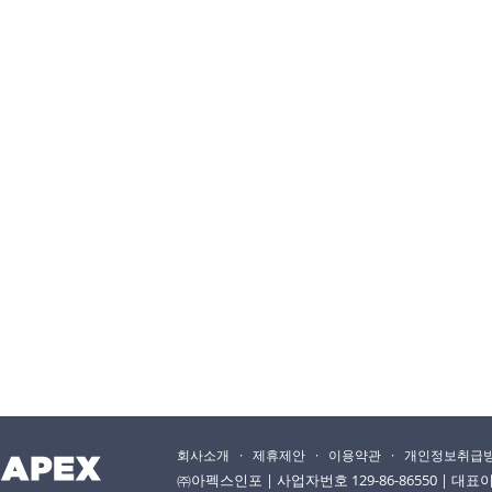
회사소개
·
제휴제안
·
이용약관
·
개인정보취급
㈜아펙스인포 | 사업자번호 129-86-86550 | 대