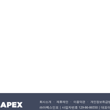
회사소개
·
제휴제안
·
이용약관
·
개인정보취급
㈜아펙스인포 | 사업자번호 129-86-86550 | 대