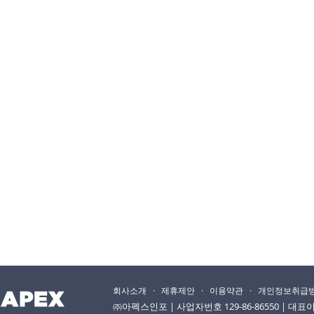
회사소개
·
제휴제안
·
이용약관
·
개인정보취급
㈜아펙스인포 | 사업자번호 129-86-86550 | 대