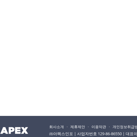
회사소개
·
제휴제안
·
이용약관
·
개인정보취급
㈜아펙스인포 | 사업자번호 129-86-86550 | 대