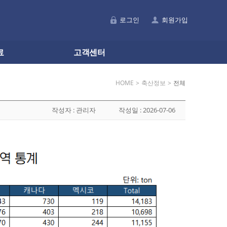
로그인
회원가입
료
고객센터
HOME
>
축산정보
>
전체
작성자 :
관리자
작성일 :
2026-07-06