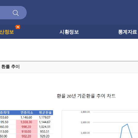
산정보
시황정보
통계자
준 환률 추이