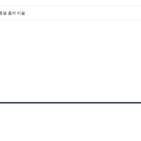
통별 출하 비율
개인정보취급방침
·
고객센터
6550 | 대표이사:김동원
전화 02-529-5907 | 팩스 02-576-5908 | 이메일
apexmaster@apexinfo.co.kr
erved.