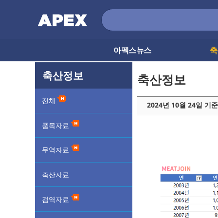
아펙스뉴스
축
축산정보
축산정보
전체
2024년 10월 24일 기
품목자료
무역자료
축산자료
검역자료