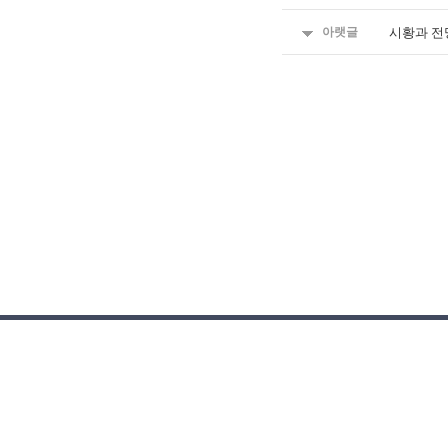
아랫글
시황과 전
회사소개
·
제휴제안
·
이용약관
·
㈜아펙스인포 | 사업자번호 129-86-8
서울시 강남구 개포로 216 곰앤컴퍼니 | 대표
2013 APEXINFO Co,LTD. All rights res