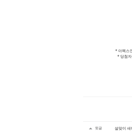
* 아펙스
* 당첨자
윗글
설맞이 새