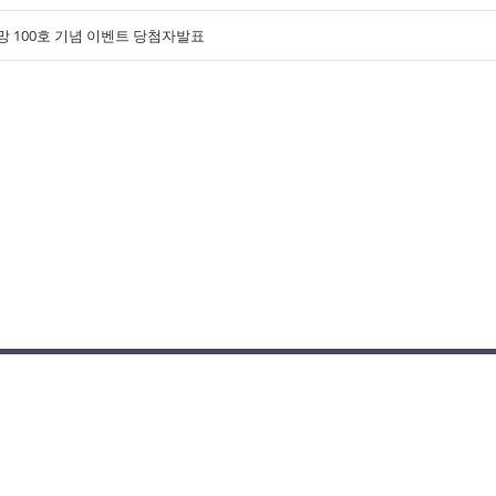
망 100호 기념 이벤트 당첨자발표
개인정보취급방침
·
고객센터
6550 | 대표이사:김동원
전화 02-529-5907 | 팩스 02-576-5908 | 이메일
apexmaster@apexinfo.co.kr
erved.