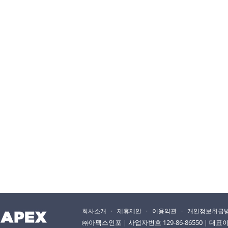
회사소개
·
제휴제안
·
이용약관
·
개인정보취급
㈜아펙스인포 | 사업자번호 129-86-86550 | 대