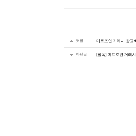
윗글
미트조인 거래시 창고비
아랫글
[필독] 미트조인 거래