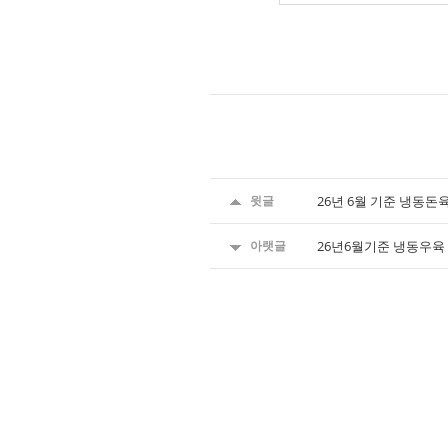
윗글
26년 6월 기준 냉동
아랫글
26년6월기준 냉동우육