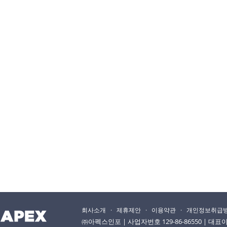
회사소개
·
제휴제안
·
이용약관
·
개인정보취급
㈜아펙스인포 | 사업자번호 129-86-86550 | 대