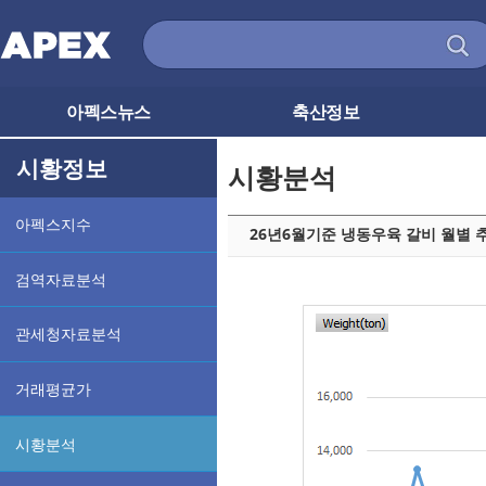
아펙스뉴스
축산정보
시황정보
시황분석
아펙스지수
26년6월기준 냉동우육 갈비 월별 
검역자료분석
관세청자료분석
거래평균가
시황분석