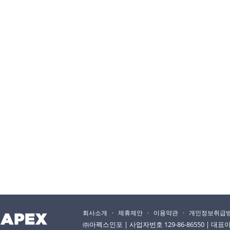
회사소개
·
제휴제안
·
이용약관
·
개인정보취급
㈜아펙스인포 | 사업자번호 129-86-86550 | 대