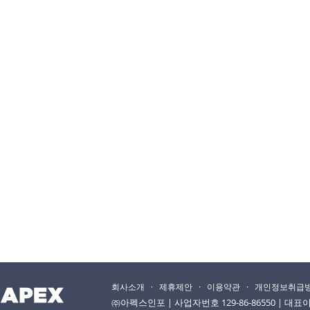
회사소개
·
제휴제안
·
이용약관
·
개인정보취급
㈜아펙스인포 | 사업자번호 129-86-86550 | 대