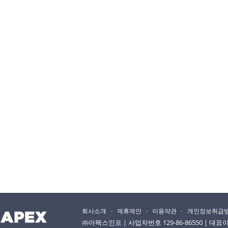
회사소개
·
제휴제안
·
이용약관
·
개인정보취급
㈜아펙스인포 | 사업자번호 129-86-86550 | 대