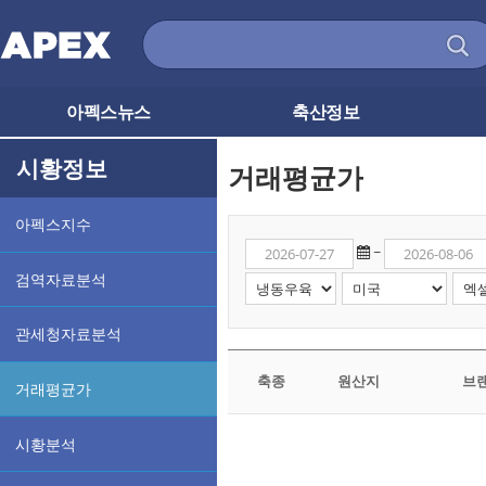
아펙스뉴스
축산정보
시황정보
거래평균가
아펙스지수
~
검역자료분석
관세청자료분석
축종
원산지
브
거래평균가
시황분석