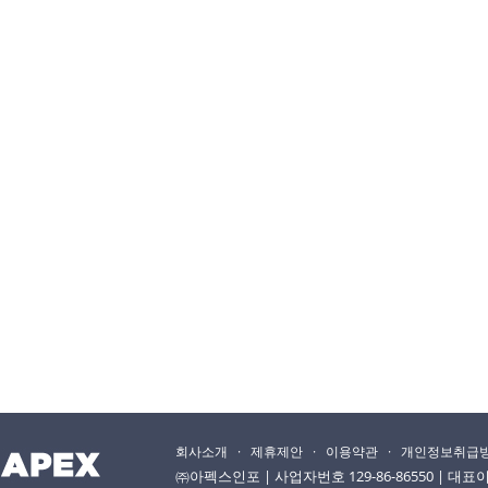
회사소개
·
제휴제안
·
이용약관
·
개인정보취급
㈜아펙스인포 | 사업자번호 129-86-86550 | 대